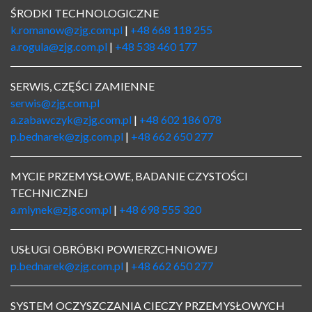
ŚRODKI TECHNOLOGICZNE
k.romanow@zjg.com.pl
|
+48 668 118 255
a.rogula@zjg.com.pl
|
+48 538 460 177
SERWIS, CZĘŚCI ZAMIENNE
serwis@zjg.com.pl
a.zabawczyk@zjg.com.pl
|
+48 602 186 078
p.bednarek@zjg.com.pl
|
+48 662 650 277
MYCIE PRZEMYSŁOWE, BADANIE CZYSTOŚCI
TECHNICZNEJ
a.mlynek@zjg.com.pl
|
+48 698 555 320
USŁUGI OBRÓBKI POWIERZCHNIOWEJ
p.bednarek@zjg.com.pl
|
+48 662 650 277
SYSTEM OCZYSZCZANIA CIECZY PRZEMYSŁOWYCH