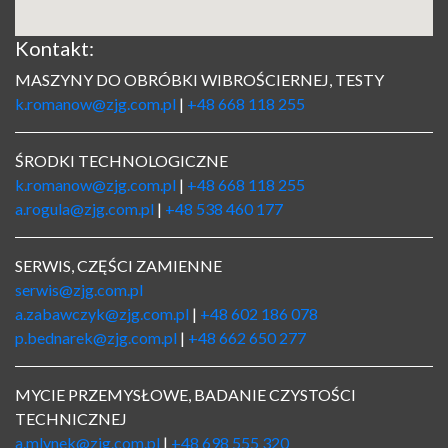
Kontakt:
MASZYNY DO OBRÓBKI WIBROŚCIERNEJ, TESTY
k.romanow@zjg.com.pl
|
+48 668 118 255
ŚRODKI TECHNOLOGICZNE
k.romanow@zjg.com.pl
|
+48 668 118 255
a.rogula@zjg.com.pl
|
+48 538 460 177
SERWIS, CZĘŚCI ZAMIENNE
serwis@zjg.com.pl
a.zabawczyk@zjg.com.pl
|
+48 602 186 078
p.bednarek@zjg.com.pl
|
+48 662 650 277
MYCIE PRZEMYSŁOWE, BADANIE CZYSTOŚCI
TECHNICZNEJ
a.mlynek@zjg.com.pl
|
+48 698 555 320