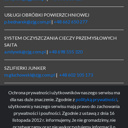
USŁUGI OBRÓBKI POWIERZCHNIOWEJ
p.bednarek@zjg.com.pl
|
+48 662 650 277
SYSTEM OCZYSZCZANIA CIECZY PRZEMYSŁOWYCH
SAITA
a.mlynek@zjg.com.pl
|
+48 698 555 320
SZLIFIERKI JUNKER
m.gluchowski@zjg.com.pl
|
+48 602 105 173
LOGISTYKA
Ochrona prywatności użytkowników naszego serwisu ma
logistyka@zjg.com.pl
|
+48 662 650 234
dla nas duże znaczenie. Zgodnie z
polityką prywatności
,
użytkownicy naszego serwisu mają prawo do zachowania
prywatności i poufności. Zgodnie z ustawą z dnia 16
KSIĘGOWOŚĆ
listopada 2012 r. informujemy, że nie gromadzimy, nie
ksiegowosc@zjg.com.pl
|
+48 32 234 66 45 w. 26
przetwarzamy oraz nie wykorzystujemy informacji o