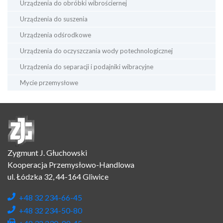
Urządzenia do obróbki wibrościernej
Urządzenia do suszenia
Urządzenia odśrodkowe
Urządzenia do oczyszczania wody potechnologicznej
Urządzenia do separacji i podajniki wibracyjne
Mycie przemysłowe
Zygmunt J. Głuchowski
Kooperacja Przemysłowo-Handlowa
ul. Łódzka 32, 44-164 Gliwice
+48 32 234-66-45
+48 32 234-50-80