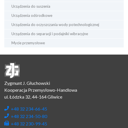
Urządzenia do suszenia
Urządzenia odśrodkowe
Urządzenia do oczyszczania wody potechnologicznej
Urządzenia do separacji i podajniki wibracyjne
Mycie przemysłowe
Zygmunt J. Głuchowski
Kooperacja Przemysłowo-Handlowa
ul. Łódzka 32, 44-164 Gliwice
+48 32 234-66-45
+48 32 234-50-80
+48 32 230-99-45