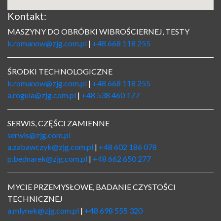
Kontakt:
MASZYNY DO OBRÓBKI WIBROŚCIERNEJ, TESTY
k.romanow@zjg.com.pl
|
+48 668 118 255
ŚRODKI TECHNOLOGICZNE
k.romanow@zjg.com.pl
|
+48 668 118 255
a.rogula@zjg.com.pl
|
+48 538 460 177
SERWIS, CZĘŚCI ZAMIENNE
serwis@zjg.com.pl
a.zabawczyk@zjg.com.pl
|
+48 602 186 078
p.bednarek@zjg.com.pl
|
+48 662 650 277
MYCIE PRZEMYSŁOWE, BADANIE CZYSTOŚCI
TECHNICZNEJ
a.mlynek@zjg.com.pl
|
+48 698 555 320