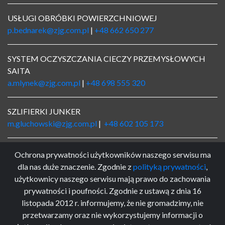
USŁUGI OBRÓBKI POWIERZCHNIOWEJ
p.bednarek@zjg.com.pl
|
+48 662 650 277
SYSTEM OCZYSZCZANIA CIECZY PRZEMYSŁOWYCH
SAITA
a.mlynek@zjg.com.pl
|
+48 698 555 320
SZLIFIERKI JUNKER
m.gluchowski@zjg.com.pl
|
+48 602 105 173
LOGISTYKA
Ochrona prywatności użytkowników naszego serwisu ma
logistyka@zjg.com.pl
|
+48 662 650 234
dla nas duże znaczenie. Zgodnie z
polityką prywatności
,
użytkownicy naszego serwisu mają prawo do zachowania
prywatności i poufności. Zgodnie z ustawą z dnia 16
KSIĘGOWOŚĆ
listopada 2012 r. informujemy, że nie gromadzimy, nie
ksiegowosc@zjg.com.pl
|
+48 32 234 66 45 w. 26
przetwarzamy oraz nie wykorzystujemy informacji o
MARKETING