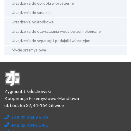
Urządzenia do obróbki wibrościernej
Urządzenia do suszenia
Urządzenia odśrodkowe
Urządzenia do oczyszczania wody potechnologicznej
Urządzenia do separacji i podajniki wibracyjne
Mycie przemysłowe
Zygmunt J. Głuchowski
Kooperacja Przemysłowo-Handlowa
ul. Łódzka 32, 44-164 Gliwice
+48 32 234-66-45
+48 32 234-50-80