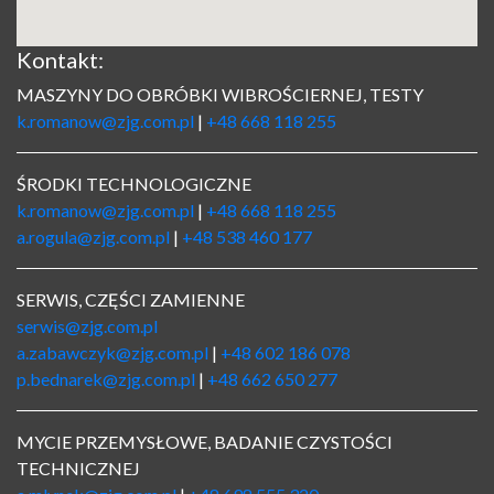
Kontakt:
MASZYNY DO OBRÓBKI WIBROŚCIERNEJ, TESTY
k.romanow@zjg.com.pl
|
+48 668 118 255
ŚRODKI TECHNOLOGICZNE
k.romanow@zjg.com.pl
|
+48 668 118 255
a.rogula@zjg.com.pl
|
+48 538 460 177
SERWIS, CZĘŚCI ZAMIENNE
serwis@zjg.com.pl
a.zabawczyk@zjg.com.pl
|
+48 602 186 078
p.bednarek@zjg.com.pl
|
+48 662 650 277
MYCIE PRZEMYSŁOWE, BADANIE CZYSTOŚCI
TECHNICZNEJ