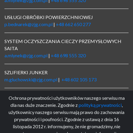
a.mlynek@zjg.com.pl
|
+48 698 555 320
USŁUGI OBRÓBKI POWIERZCHNIOWEJ
p.bednarek@zjg.com.pl
|
+48 662 650 277
SYSTEM OCZYSZCZANIA CIECZY PRZEMYSŁOWYCH
SAITA
a.mlynek@zjg.com.pl
|
+48 698 555 320
SZLIFIERKI JUNKER
m.gluchowski@zjg.com.pl
|
+48 602 105 173
LOGISTYKA
Ochrona prywatności użytkowników naszego serwisu ma
logistyka@zjg.com.pl
|
+48 662 650 234
dla nas duże znaczenie. Zgodnie z
polityką prywatności
,
użytkownicy naszego serwisu mają prawo do zachowania
prywatności i poufności. Zgodnie z ustawą z dnia 16
KSIĘGOWOŚĆ
listopada 2012 r. informujemy, że nie gromadzimy, nie
ksiegowosc@zjg.com.pl
|
+48 32 234 66 45 w. 26